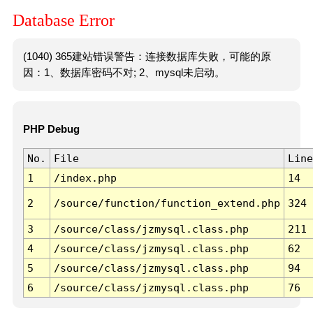
Database Error
(1040) 365建站错误警告：连接数据库失败，可能的原
因：1、数据库密码不对; 2、mysql未启动。
PHP Debug
No.
File
Line
1
/index.php
14
2
/source/function/function_extend.php
324
3
/source/class/jzmysql.class.php
211
4
/source/class/jzmysql.class.php
62
5
/source/class/jzmysql.class.php
94
6
/source/class/jzmysql.class.php
76