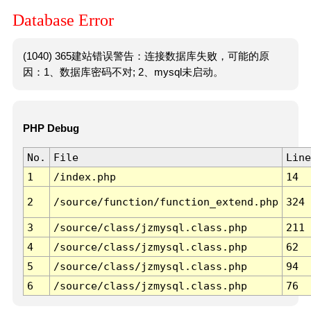
Database Error
(1040) 365建站错误警告：连接数据库失败，可能的原
因：1、数据库密码不对; 2、mysql未启动。
PHP Debug
No.
File
Line
1
/index.php
14
2
/source/function/function_extend.php
324
3
/source/class/jzmysql.class.php
211
4
/source/class/jzmysql.class.php
62
5
/source/class/jzmysql.class.php
94
6
/source/class/jzmysql.class.php
76