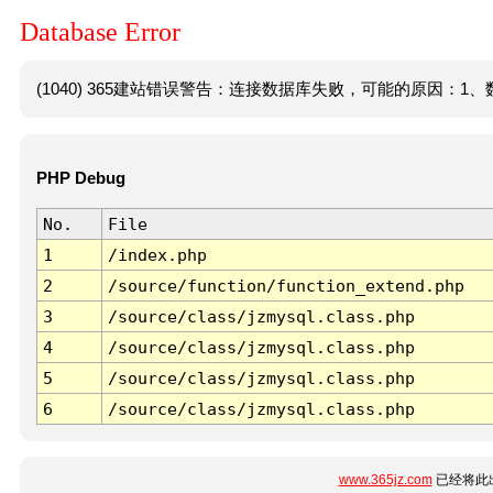
Database Error
(1040) 365建站错误警告：连接数据库失败，可能的原因：1、数
PHP Debug
No.
File
1
/index.php
2
/source/function/function_extend.php
3
/source/class/jzmysql.class.php
4
/source/class/jzmysql.class.php
5
/source/class/jzmysql.class.php
6
/source/class/jzmysql.class.php
www.365jz.com
已经将此