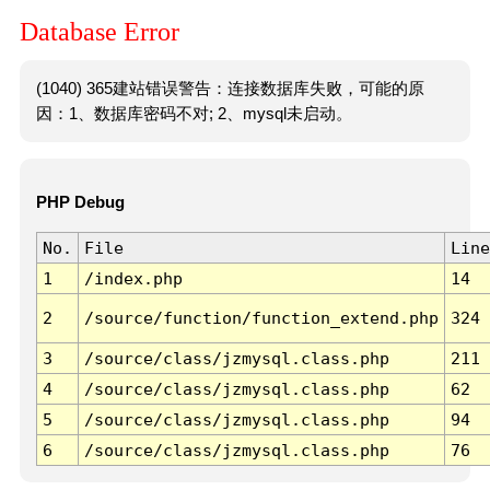
Database Error
(1040) 365建站错误警告：连接数据库失败，可能的原
因：1、数据库密码不对; 2、mysql未启动。
PHP Debug
No.
File
Line
1
/index.php
14
2
/source/function/function_extend.php
324
3
/source/class/jzmysql.class.php
211
4
/source/class/jzmysql.class.php
62
5
/source/class/jzmysql.class.php
94
6
/source/class/jzmysql.class.php
76