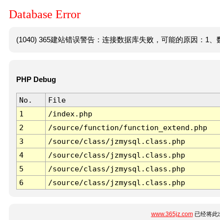
Database Error
(1040) 365建站错误警告：连接数据库失败，可能的原因：1、数
PHP Debug
No.
File
1
/index.php
2
/source/function/function_extend.php
3
/source/class/jzmysql.class.php
4
/source/class/jzmysql.class.php
5
/source/class/jzmysql.class.php
6
/source/class/jzmysql.class.php
www.365jz.com
已经将此